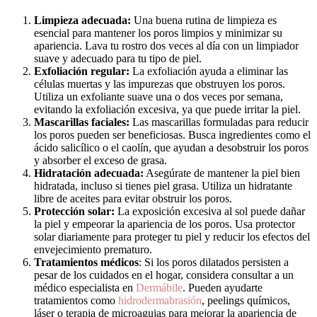
Limpieza adecuada:
Una buena rutina de limpieza es
esencial para mantener los poros limpios y minimizar su
apariencia. Lava tu rostro dos veces al día con un limpiador
suave y adecuado para tu tipo de piel.
Exfoliación regular:
La exfoliación ayuda a eliminar las
células muertas y las impurezas que obstruyen los poros.
Utiliza un exfoliante suave una o dos veces por semana,
evitando la exfoliación excesiva, ya que puede irritar la piel.
Mascarillas faciales:
Las mascarillas formuladas para reducir
los poros pueden ser beneficiosas. Busca ingredientes como el
ácido salicílico o el caolín, que ayudan a desobstruir los poros
y absorber el exceso de grasa.
Hidratación adecuada:
Asegúrate de mantener la piel bien
hidratada, incluso si tienes piel grasa. Utiliza un hidratante
libre de aceites para evitar obstruir los poros.
Protección solar:
La exposición excesiva al sol puede dañar
la piel y empeorar la apariencia de los poros. Usa protector
solar diariamente para proteger tu piel y reducir los efectos del
envejecimiento prematuro.
Tratamientos médicos
: Si los poros dilatados persisten a
pesar de los cuidados en el hogar, considera consultar a un
médico especialista en
Dermábile
. Pueden ayudarte
tratamientos como
hidrodermabrasión
, peelings químicos,
láser o terapia de microagujas para mejorar la apariencia de