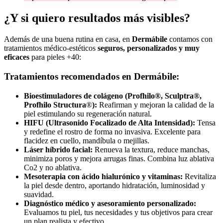
¿Y si quiero resultados más visibles?
Además de una buena rutina en casa, en
Dermábile
contamos con
tratamientos médico-estéticos
seguros, personalizados y muy
eficaces
para pieles +40:
Tratamientos recomendados en Dermábile:
Bioestimuladores de colágeno (Profhilo®, Sculptra®,
Profhilo Structura
®
):
Reafirman y mejoran la calidad de la
piel estimulando su regeneración natural.
HIFU (Ultrasonido Focalizado de Alta Intensidad):
Tensa
y redefine el rostro de forma no invasiva. Excelente para
flacidez en cuello, mandíbula o mejillas.
Láser híbrido facial:
Renueva la textura, reduce manchas,
minimiza poros y mejora arrugas finas. Combina luz ablativa
Co2 y no ablativa.
Mesoterapia con ácido hialurónico y vitaminas:
Revitaliza
la piel desde dentro, aportando hidratación, luminosidad y
suavidad.
Diagnóstico médico y asesoramiento personalizado:
Evaluamos tu piel, tus necesidades y tus objetivos para crear
un plan realista y efectivo.