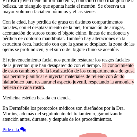
El rostro joven tiene un formato en V, conocido como triángulo de la
belleza, un triangulo que apunta hacia el mentón. Se observa un
mayor volumen facial en pómulos y el las sienes.
Con la edad, hay pérdida de grasa en distintos compartimentos
faciales, con el desplazamiento de la piel, formación de arrugas,
acentuación de surcos como el bigote chino, líneas de marioneta y
pérdida de contorno mandibular. También hay alteraciones en la
estructura ósea, haciendo con que la grasa se desplaze, la zona de las
ojeras se profundicen, y el surco del bigote chino se acentúe.
El rejuvenecimiento facial nos permite restaurar los rasgos faciales
de la juventud que han desaparecido con el tiempo.
El conocimiento
de estos cambios y de la localización de los compartimentos de grasa
nos permite planificar e inyectar materiales de relleno con ácido
hialurónico para restaurar el aspecto juvenil, respetando la armonía y
belleza de cada rostro
.
Medicina estética basada en ciencia
En Dermábile los protocolos médicos son diseñados por la Dra.
Martins, además del seguimiento del tratamiento, garantizando
atención antes, durante, y después de los procedimientos.
Pide cita